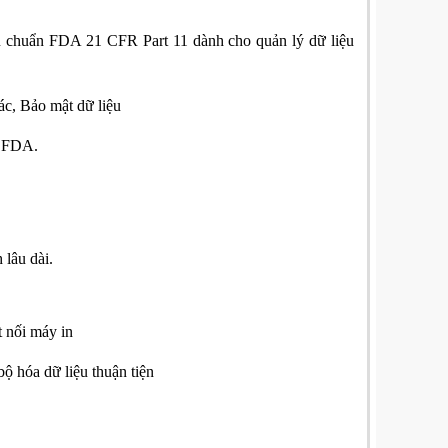
êu chuẩn FDA 21 CFR Part 11 dành cho quản lý dữ liệu
tác,
Bảo mật dữ liệu
à FDA
.
 lâu dài.
t nối máy in
ộ hóa dữ liệu thuận tiện