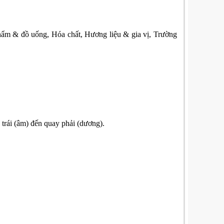
hẩm & đồ uống,
Hóa chất,
Hương liệu & gia vị,
Trường
rái (âm) đến quay phải (dương).