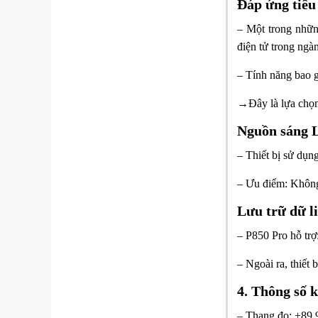
Đáp ứng tiêu
– Một trong nhữn
điện tử trong ngà
– Tính năng bao
→Đây là lựa chọn
Nguồn sáng L
– Thiết bị sử dụn
– Ưu điểm:
Không
Lưu trữ dữ li
– P850 Pro hỗ trợ
– Ngoài ra, thiết
4. Thông số 
– Thang đo: ±89.