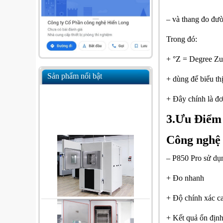
– và thang đo đườ
Trong đó:
+ °Z = Degree Zu
Sản phẩm nổi bật
+ dùng để biểu th
+ Đây chính là đ
3.Ưu Điểm
Công nghệ 
– P850 Pro sử dụn
+ Đo nhanh
+ Độ chính xác c
+ Kết quả ổn địn