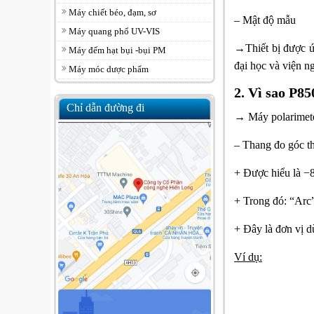
Máy chiết béo, đạm, sơ
– Mật độ mẫu
Máy quang phổ UV-VIS
→Thiết bị được ứ
Máy đếm hạt bụi -bụi PM
đại học và viện n
Máy móc dược phẩm
2. Vì sao P85
Chỉ dẫn đường đi
→ Máy polarimete
– Thang đo góc th
+ Được hiểu là
−8
+ Trong đó: “Arc”
+ Đây là đơn vị d
Ví dụ:
• −8.2°