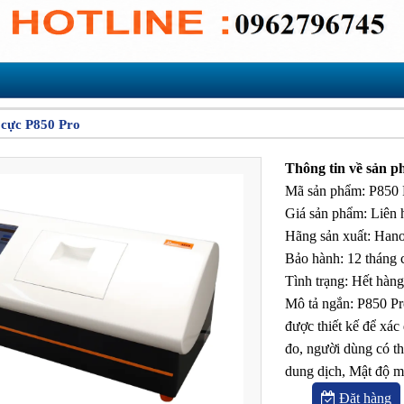
 cực P850 Pro
Thông tin về sản 
Mã sản phẩm
:
P850 
Giá sản phẩm
:
Liên 
Hãng sản xuất
:
Hano
Bảo hành
:
12 tháng 
Tình trạng
:
Hết hàng
Mô tả ngắn
:
P850 Pr
được thiết kế để xác
đo, người dùng có th
dung dịch, Mật độ 
Đặt hàng