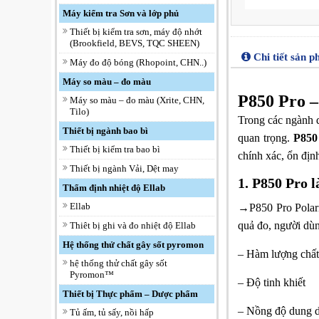
Máy kiểm tra Sơn và lớp phủ
Thiết bị kiểm tra sơn, máy độ nhớt
(Brookfield, BEVS, TQC SHEEN)
Chi tiết sản 
Máy đo độ bóng (Rhopoint, CHN..)
Máy so màu – đo màu
P850 Pro 
Máy so màu – đo màu (Xrite, CHN,
Tilo)
Trong các ngành d
Thiết bị ngành bao bì
quan trọng.
P850
Thiết bị kiểm tra bao bì
chính xác, ổn địn
Thiết bị ngành Vải, Dệt may
1. P850 Pro l
Thẩm định nhiệt độ Ellab
Ellab
→P850 Pro Polari
quả đo, người dùn
Thiêt bị ghi và đo nhiệt độ Ellab
Hệ thống thử chất gây sốt pyromon
– Hàm lượng chất
hệ thống thử chất gây sốt
Pyromon™
– Độ tinh khiết
Thiết bị Thực phẩm – Dược phẩm
– Nồng độ dung d
Tủ ấm, tủ sấy, nồi hấp