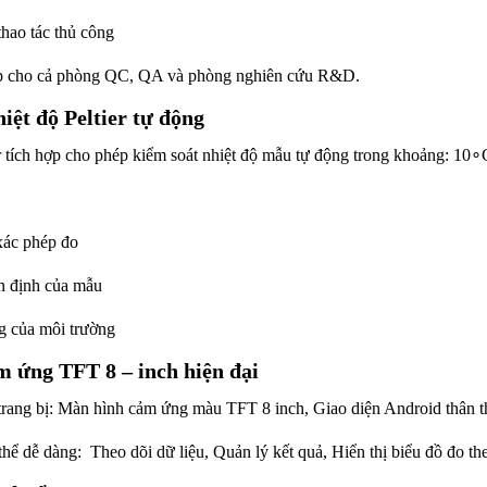
thao tác thủ công
ợp cho cả phòng QC, QA và phòng nghiên cứu R&D.
iệt độ Peltier tự động
r tích hợp cho phép kiểm soát nhiệt độ mẫu tự động trong khoảng:
10∘
xác phép đo
n định của mẫu
 của môi trường
 ứng TFT 8 – inch hiện đại
rang bị:
Màn hình cảm ứng màu TFT 8 inch,
Giao diện Android thân t
thể dễ dàng:
Theo dõi dữ liệu,
Quản lý kết quả,
Hiển thị biểu đồ đo the