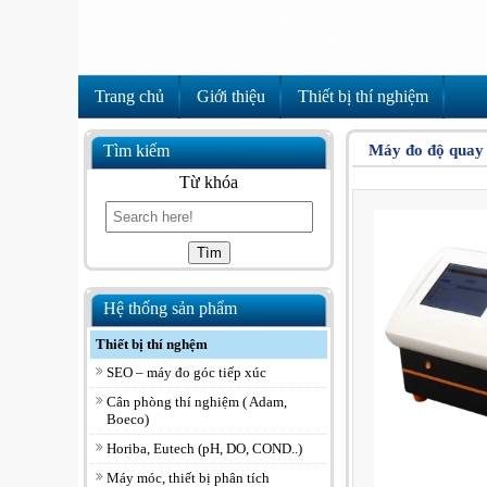
Trang chủ
Giới thiệu
Thiết bị thí nghiệm
Tìm kiếm
Máy đo độ quay
Từ khóa
Hệ thống sản phẩm
Thiết bị thí nghệm
SEO – máy đo góc tiếp xúc
Cân phòng thí nghiệm ( Adam,
Boeco)
Horiba, Eutech (pH, DO, COND..)
Máy móc, thiết bị phân tích