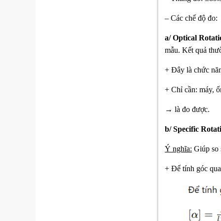
– Các chế độ đo:
a/ Optical Rotat
mẫu. Kết quả thườ
+ Đây là chức năn
+ Chỉ cần: máy, ố
→ là đo được.
b/ Specific Rota
Ý nghĩa:
G
iúp so
+ Để tính góc qua