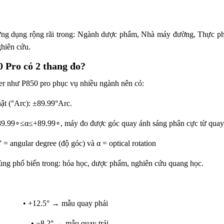
ng dụng rộng rãi trong:
Ngành dược phẩm,
Nhà máy đường,
Thực p
ghiên cứu.
0 Pro có 2 thang đo?
r như P850 pro phục vụ nhiều ngành nên có:
ật (°Arc): ±89.99°Arc.
9.99∘≤α≤+89.99∘, máy đo được góc quay ánh sáng phân cực từ quay t
 = angular degree (độ góc) và α = optical rotation
ùng phổ biến trong: hóa học, dược phẩm, nghiên cứu quang học.
• +12.5° → mẫu quay phải
 → mẫu quay trái