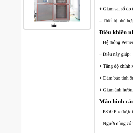
+ Giảm sai số do 
– Thiết bị phù h
Điều khiển nh
– Hệ thống Peltie
– Điều này giúp:
+ Tăng độ chính 
+ Đảm bảo tính ổ
+ Giảm ảnh hưởng
Màn hình cảm
– P850 Pro được t
– Người dùng có 