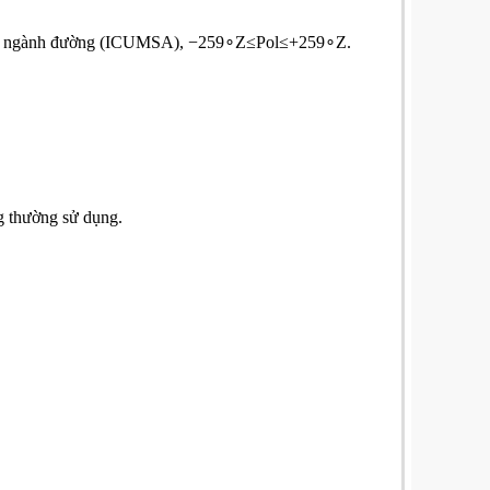
 ngành đường (ICUMSA),
−259∘Z≤Pol≤+259∘Z.
g thường sử dụng.