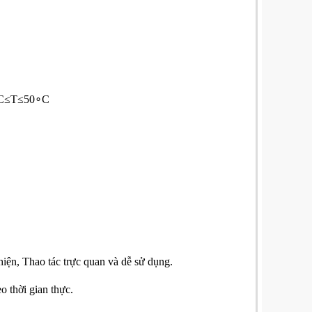
C≤T≤50∘C
hiện,
Thao tác trực quan và dễ sử dụng.
o thời gian thực.