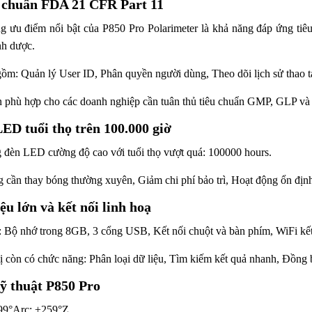
 chuẩn FDA 21 CFR Part 11
g ưu điểm nổi bật của P850 Pro Polarimeter là khả năng đáp ứng ti
nh dược.
 gồm:
Quản lý User ID,
Phân quyền người dùng,
Theo dõi lịch sử thao 
 phù hợp cho các doanh nghiệp cần tuân thủ tiêu chuẩn GMP, GLP v
ED tuổi thọ trên 100.000 giờ
g đèn LED cường độ cao với tuổi thọ vượt quá:
100000 hours.
 cần thay bóng thường xuyên,
Giảm chi phí bảo trì,
Hoạt động ổn định
ệu lớn và kết nối linh hoạ
:
Bộ nhớ trong 8GB,
3 cổng USB,
Kết nối chuột và bàn phím,
WiFi kế
 bị còn có chức năng:
Phân loại dữ liệu,
Tìm kiếm kết quả nhanh,
Đồng b
kỹ thuật P850 Pro
99°Arc; ±259°Z