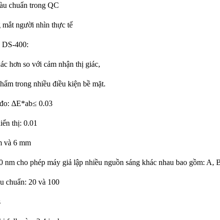
màu chuẩn trong QC
mắt người nhìn thực tế
p DS-400:
c hơn so với cảm nhận thị giác,
hẩm trong nhiều điều kiện bề mặt.
 đo: ΔE*ab≤ 0.03
ển thị: 0.01
m và 6 mm
0 nm cho phép máy giả lập nhiều nguồn sáng khác nhau bao gồm: A,
êu chuẩn: 2
0
và 10
0
s