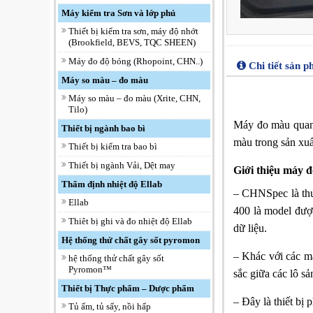
Máy kiểm tra Sơn và lớp phủ
Thiết bị kiểm tra sơn, máy độ nhớt
(Brookfield, BEVS, TQC SHEEN)
Máy đo độ bóng (Rhopoint, CHN..)
Chi tiết sản 
Máy so màu – đo màu
Máy so màu – đo màu (Xrite, CHN,
Tilo)
Máy đo màu quang
Thiết bị ngành bao bì
màu trong sản xuấ
Thiết bị kiểm tra bao bì
Thiết bị ngành Vải, Dệt may
Giới thiệu máy
Thẩm định nhiệt độ Ellab
– CHNSpec là thư
Ellab
400 là model đượ
Thiêt bị ghi và đo nhiệt độ Ellab
dữ liệu.
Hệ thống thử chất gây sốt pyromon
– Khác với các má
hệ thống thử chất gây sốt
Pyromon™
sắc giữa các lô sả
Thiết bị Thực phẩm – Dược phẩm
– Đây là thiết bị
Tủ ấm, tủ sấy, nồi hấp