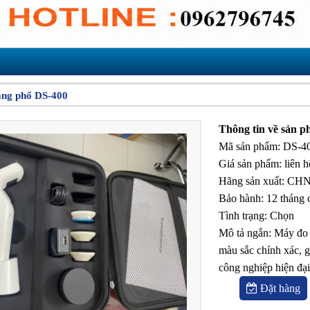
ng phổ DS-400
Thông tin về sản 
Mã sản phẩm
:
DS-4
Giá sản phẩm
:
liên h
Hãng sản xuất
:
CHN
Bảo hành
:
12 tháng 
Tình trạng
:
Chọn
Mô tả ngắn
:
Máy đo 
màu sắc chính xác, g
công nghiệp hiện đại
Đặt hàng