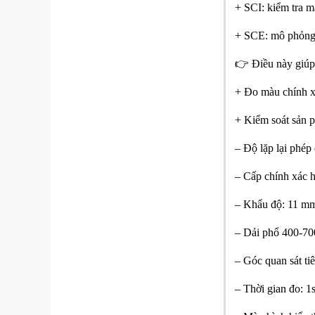
+ SCI: kiểm tra 
+ SCE: mô phỏng 
👉 Điều này giú
+ Đo màu chính xá
+ Kiểm soát sản p
– Độ lặp lại phép
– Cấp chính xác hi
– Khẩu độ: 11 m
– Dải phổ 400-70
– Góc quan sát ti
– Thời gian đo: 1