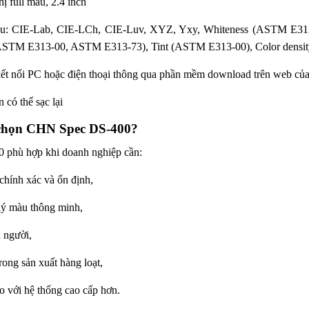
ị full màu, 2.4 inch
u: CIE-Lab, CIE-LCh, CIE-Luv, XYZ, Y
xy
, Whiteness (ASTM E31
TM E313-00, ASTM E313-73), Tint (ASTM E313-00), Color densi
ết nối PC hoặc điện thoại thông qua phần mềm download trên web củ
 có thể sạc lại
 chọn CHN Spec DS-400?
phù hợp khi doanh nghiệp cần:
chính xác và ổn định,
lý màu thông minh,
 người,
ong sản xuất hàng loạt,
so với hệ thống cao cấp hơn.