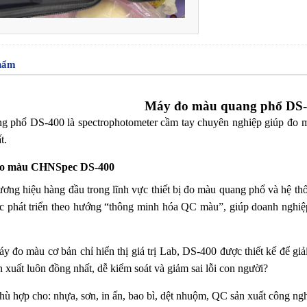
phẩm
Máy đo màu quang phổ DS-
 phổ DS-400 là spectrophotometer cầm tay chuyên nghiệp giúp đo mà
t.
 đo màu CHNSpec DS-400
ơng hiệu hàng đầu trong lĩnh vực thiết bị đo màu quang phổ và hệ 
c phát triển theo hướng “thông minh hóa QC màu”, giúp doanh nghi
y đo màu cơ bản chỉ hiển thị giá trị Lab, DS-400 được thiết kế để gi
n xuất luôn đồng nhất, dễ kiểm soát và giảm sai lỗi con người?
 phù hợp cho: nhựa, sơn, in ấn, bao bì, dệt nhuộm, QC sản xuất công ng