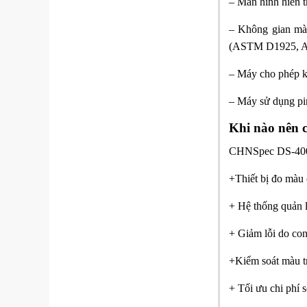
– Màn hình hiển th
– Không gian mà
(ASTM D1925, AS
– Máy cho phép k
– Máy sử dụng pin
Khi nào nên
CHNSpec DS-400 
+Thiết bị đo màu 
+ Hệ thống quản 
+ Giảm lỗi do con
+Kiểm soát màu tr
+ Tối ưu chi phí 