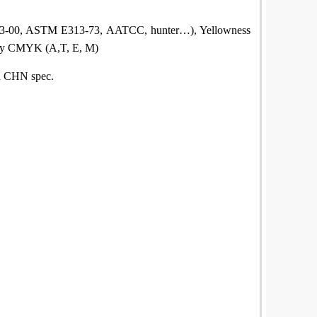
3-00, ASTM E313-73, AATCC, hunter…), Yellowness
ty CMYK (A,T, E, M)
a CHN spec.