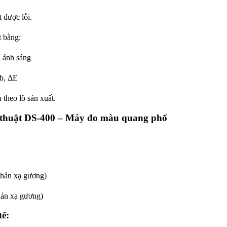
 được lỗi.
t bằng:
 ánh sáng
ab, ΔE
 theo lô sản xuất.
 thuật DS-400 – Máy đo màu quang phổ
hản xạ gương)
hản xạ gương)
tế: