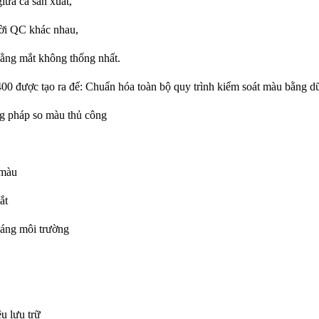
iữa ca sản xuất,
ười QC khác nhau,
ằng mắt không thống nhất.
0 được tạo ra để: C
huẩn hóa toàn bộ quy trình kiểm soát màu bằng dữ
g pháp so màu thủ công
 màu
ắt
sáng môi trường
u lưu trữ