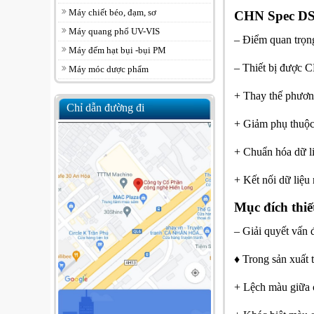
Máy chiết béo, đạm, sơ
CHN Spec DS-
Máy quang phổ UV-VIS
– Điểm quan trọn
Máy đếm hạt bụi -bụi PM
– Thiết bị được 
Máy móc dược phẩm
+ Thay thế phươn
Chỉ dẫn đường đi
+ Giảm phụ thuộc
+ Chuẩn hóa dữ li
+ Kết nối dữ liệ
Mục đích thiế
– Giải quyết vấn 
♦ Trong sản xuất 
+ Lệch màu giữa 