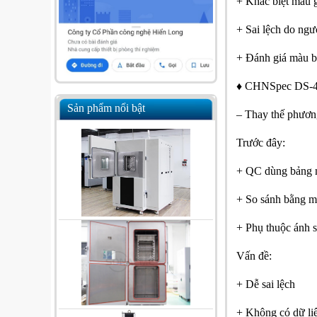
+ Khác biệt màu g
+ Sai lệch do ng
+ Đánh giá màu b
♦ CHNSpec DS-40
Sản phẩm nổi bật
– Thay thế phươn
Trước đây:
+ QC dùng bảng
+ So sánh bằng m
+ Phụ thuộc ánh 
Vấn đề:
+ Dễ sai lệch
+ Không có dữ liệ