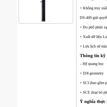
+ Không truy xuất
DS-400 giải quyế
+ Đo phổ phản xạ
+ Xuất dữ liệu L
+ Lưu lịch sử màu
Thông tin kỹ
– Hệ quang học
+ D/8 geometry
+ SCI (bao gồm p
+ SCE (loại bỏ p
Ý nghĩa thực 