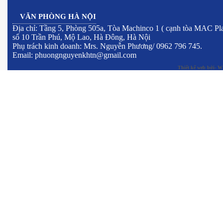
VĂN PHÒNG HÀ NỘI
Địa chỉ: Tầng 5, Phòng 505a, Tòa Machinco 1 ( cạnh tòa MAC Pla
số 10 Trần Phú, Mộ Lao, Hà Đông, Hà Nội
Phụ trách kinh doanh: Mrs. Nguyễn Phương/ 0962 796 745.
Email: phuongnguyenkhtn@gmail.com
Thiết kế web
bởi- W