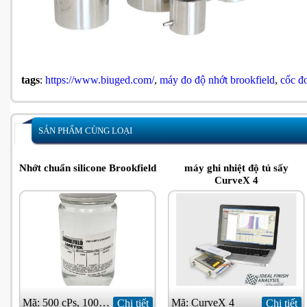
tags
:
https://www.biuged.com/
,
máy đo độ nhớt brookfield
,
cốc đ
SẢN PHẨM CÙNG LOẠI
Nhớt chuẩn silicone Brookfield
máy ghi nhiệt độ tủ sấy
CurveX 4
Mã: 500 cPs, 1000 cPs
Mã: CurveX 4
Chi tiết
Chi tiết