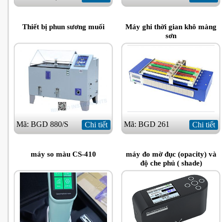
Thiết bị phun sương muối
Máy ghi thời gian khô màng
sơn
Mã: BGD 880/S
Mã: BGD 261
Chi tiết
Chi tiết
máy so màu CS-410
máy đo mờ đục (opacity) và
độ che phủ ( shade)