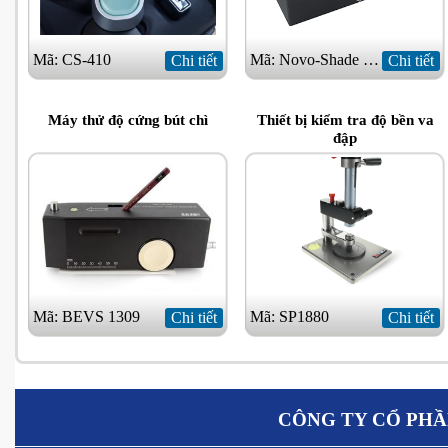
Mã: CS-410
Mã: Novo-Shade Duo +
Chi tiết
Chi tiết
Máy thử độ cứng bút chì
Thiết bị kiểm tra độ bền va
đập
Mã: BEVS 1309
Mã: SP1880
Chi tiết
Chi tiết
CÔNG TY CỔ PHẦ