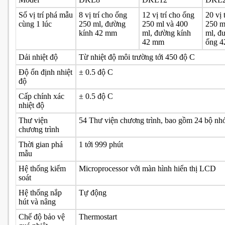
Số vị trí phá mẫu
8 vị trí cho ống
12 vị trí cho ống
20 vị 
cùng 1 lúc
250 ml, đường
250 ml và 400
250 m
kính 42 mm
ml, đường kính
ml, đ
42 mm
ống 
Dải nhiệt độ
Từ nhiệt độ môi trường tới 450 độ C
Độ ổn định nhiệt
± 0.5 độ C
độ
Cấp chính xác
± 0.5 độ C
nhiệt độ
Thư viện
54 Thư viện chương trình, bao gồm 24 bộ nhớ
chương trình
Thời gian phá
1 tới 999 phút
mẫu
Hệ thống kiểm
Microprocessor với màn hình hiển thị LCD
soát
Hệ thống nắp
Tự động
hút và nâng
Chế độ bảo vệ
Thermostart