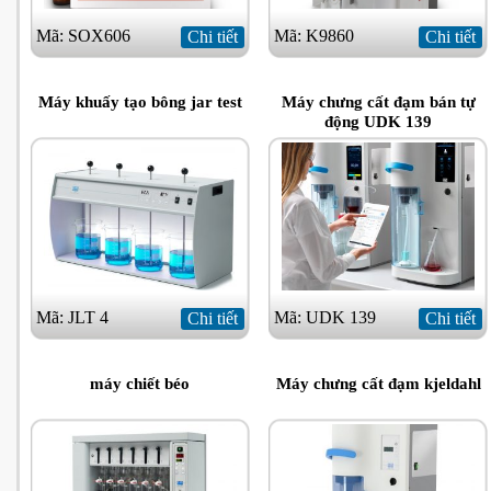
Mã: SOX606
Mã: K9860
Chi tiết
Chi tiết
Máy khuấy tạo bông jar test
Máy chưng cất đạm bán tự
động UDK 139
Mã: JLT 4
Mã: UDK 139
Chi tiết
Chi tiết
máy chiết béo
Máy chưng cất đạm kjeldahl