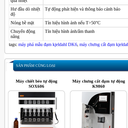
quá nhiệt
Hư đầu dò nhiệt
Tự động phát hiện và thông báo cảnh báo
độ
Nóng bề mặt
Tín hiệu hình ảnh nếu T>50°C
Chuyển động
Tín hiệu hình ảnh/âm thanh
nâng
tags:
máy phá mẫu đạm kjeldahl DK6
,
máy chưng cất đạm kjeld
SẢN PHẨM CÙNG LOẠI
Máy chiết béo tự động
Máy chưng cất đạm tự động
SOX606
K9860