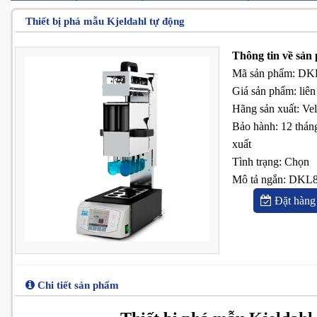
Thiết bị phá mẫu Kjeldahl tự động
Thông tin về sản
Mã sản phẩm
:
DKL
Giá sản phẩm
:
liên
Hãng sản xuất
:
Vel
Bảo hành
:
12 thán
xuất
Tình trạng
:
Chọn
Mô tả ngắn
:
DKL8 
Đặt hàng
Chi tiết sản phẩm