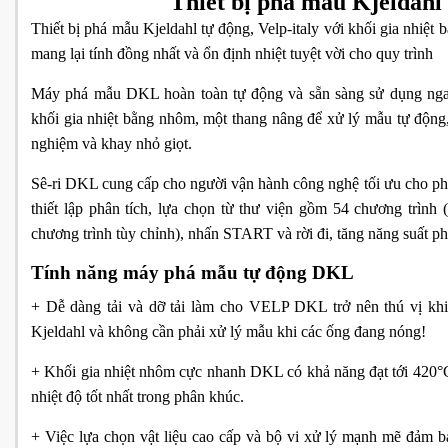
Thiết bị phá mẫu Kjeldahl
Thiết bị phá mẫu Kjeldahl tự động, Velp-italy với khối gia nhiệt 
mang lại tính đồng nhất và ổn định nhiệt tuyệt vời cho quy trình
Máy phá mẫu DKL hoàn toàn tự động và sẵn sàng sử dụng nga
khối gia nhiệt bằng nhôm, một thang nâng để xử lý mẫu tự động
nghiệm và khay nhỏ giọt.
Sê-ri DKL cung cấp cho người vận hành công nghệ tối ưu cho ph
thiết lập phân tích, lựa chọn từ thư viện gồm 54 chương trình 
chương trình tùy chỉnh), nhấn START và rời đi, tăng năng suất p
Tính năng máy phá mẫu tự động DKL
+ Dễ dàng tải và dỡ tải làm cho VELP DKL trở nên thú vị khi
Kjeldahl và không cần phải xử lý mẫu khi các ống đang nóng!
+ Khối gia nhiệt nhôm cực nhanh DKL có khả năng đạt tới 420°C
nhiệt độ tốt nhất trong phân khúc.
+ Việc lựa chọn vật liệu cao cấp và bộ vi xử lý mạnh mẽ đảm b