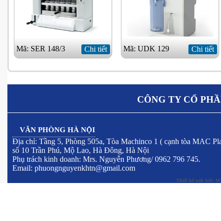
Mã: SER 148/3
Mã: UDK 129
Chi tiết
Chi tiết
CÔNG TY CỔ PHẦ
VĂN PHÒNG HÀ NỘI
Địa chỉ: Tầng 5, Phòng 505a, Tòa Machinco 1 ( cạnh tòa MAC Pla
số 10 Trần Phú, Mộ Lao, Hà Đông, Hà Nội
Phụ trách kinh doanh: Mrs. Nguyễn Phương/ 0962 796 745.
Email: phuongnguyenkhtn@gmail.com
Thiết kế web
bởi- W