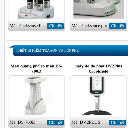
Mã: Tracksense Pro VAL
Mã: Tracksence pro
Chi tiết
Chi tiết
THIẾT BỊ KIỂM TRA SƠN VÀ LỚP PHỦ
Máy quang phổ so màu DS-
máy đo độ nhớt DV2Plus
700D
brookfield
Mã: DS-700D
Mã: DV2PLUS
Chi tiết
Chi tiết