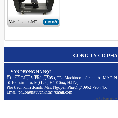
Mã: phoenix-MT (M)
Chi tiết
CÔNG TY CỔ PHẦ
VĂN PHÒNG HÀ NỘI
Địa chỉ: Tầng 5, Phòng 505a, Tòa Machinco 1 ( cạnh tòa MAC Pla
số 10 Trần Phú, Mộ Lao, Hà Đông, Hà Nội
Phụ trách kinh doanh: Mrs. Nguyễn Phương/ 0962 796 745.
Email: phuongnguyenkhtn@gmail.com
Thiết kế web
bởi- W