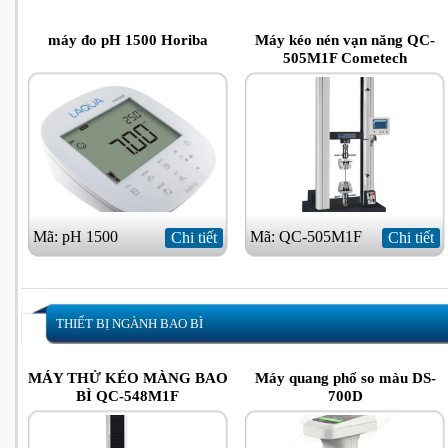
máy đo pH 1500 Horiba
Máy kéo nén vạn năng QC-
505M1F Cometech
Mã: pH 1500
Mã: QC-505M1F
Chi tiết
Chi tiết
THIẾT BỊ NGÀNH BAO BÌ
MÁY THỬ KÉO MÀNG BAO
Máy quang phổ so màu DS-
BÌ QC-548M1F
700D