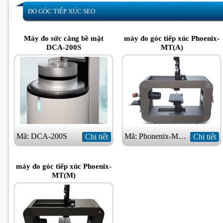
ĐO GÓC TIẾP XÚC SEO
Máy đo sức căng bề mặt
máy đo góc tiếp xúc Phoenix-
DCA-200S
MT(A)
Mã: DCA-200S
Mã: Phonenix-MT (A)
Chi tiết
Chi tiết
máy đo góc tiếp xúc Phoenix-
MT(M)