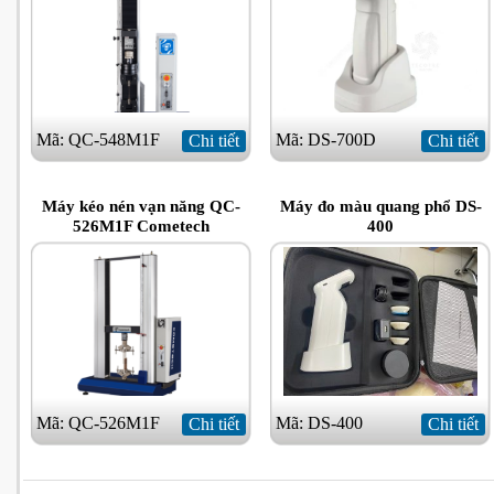
Mã: QC-548M1F
Mã: DS-700D
Chi tiết
Chi tiết
Máy kéo nén vạn năng QC-
Máy đo màu quang phổ DS-
526M1F Cometech
400
Mã: QC-526M1F
Mã: DS-400
Chi tiết
Chi tiết