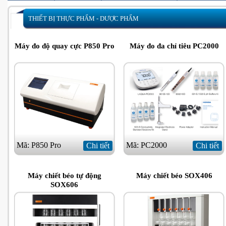
THIẾT BỊ THỰC PHẨM - DƯỢC PHẨM
Máy đo độ quay cực P850 Pro
Máy đo đa chỉ tiêu PC2000
Mã: P850 Pro
Mã: PC2000
Chi tiết
Chi tiết
Máy chiết béo tự động
Máy chiết béo SOX406
SOX606