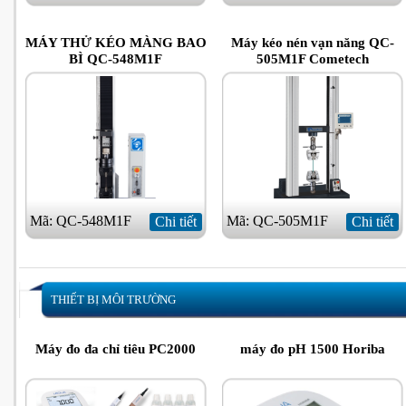
MÁY THỬ KÉO MÀNG BAO
Máy kéo nén vạn năng QC-
BÌ QC-548M1F
505M1F Cometech
Mã: QC-548M1F
Mã: QC-505M1F
Chi tiết
Chi tiết
THIẾT BỊ MÔI TRƯỜNG
Máy đo đa chỉ tiêu PC2000
máy đo pH 1500 Horiba