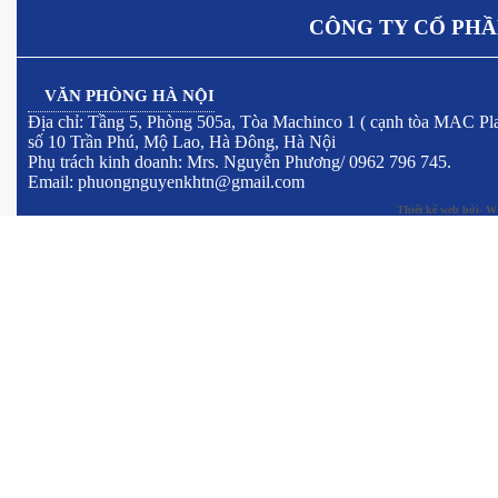
CÔNG TY CỔ PHẦ
VĂN PHÒNG HÀ NỘI
Địa chỉ: Tầng 5, Phòng 505a, Tòa Machinco 1 ( cạnh tòa MAC Pla
số 10 Trần Phú, Mộ Lao, Hà Đông, Hà Nội
Phụ trách kinh doanh: Mrs. Nguyễn Phương/ 0962 796 745.
Email: phuongnguyenkhtn@gmail.com
Thiết kế web
bởi- W