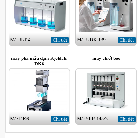
Mã: JLT 4
Mã: UDK 139
Chi tiết
Chi tiết
máy phá mẫu đạm Kjeldahl
máy chiết béo
DK6
Mã: DK6
Mã: SER 148/3
Chi tiết
Chi tiết