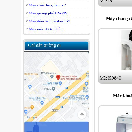
Mã: I6
Máy chiết béo, đạm, sơ
Máy quang phổ UV-VIS
Máy chưng cấ
Máy đếm hạt bụi -bụi PM
Máy móc dược phẩm
Chỉ dẫn đường đi
Mã: K9840
Máy khuấy