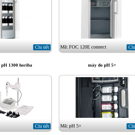
Mã: FOC 120E connect
Chi tiết
Chi
 pH 1300 horiba
máy đo pH 5+
Mã: pH 5+
Chi tiết
Chi