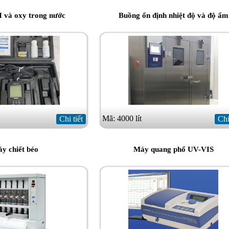
 và oxy trong nước
Buồng ổn định nhiệt độ và độ ẩm
Mã: 4000 lít
Chi tiết
Chi
y chiết béo
Máy quang phổ UV-VIS