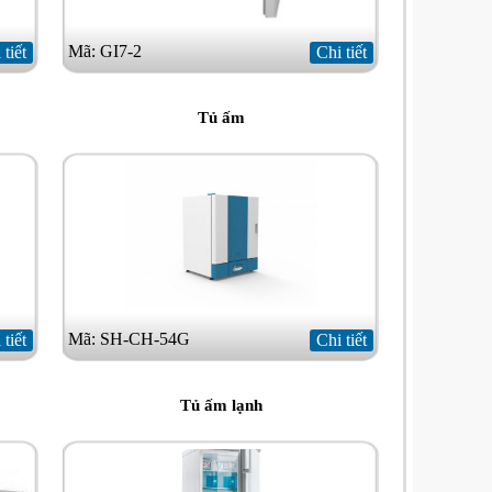
Mã: GI7-2
 tiết
Chi tiết
Tủ ấm
Mã: SH-CH-54G
 tiết
Chi tiết
Tủ ấm lạnh