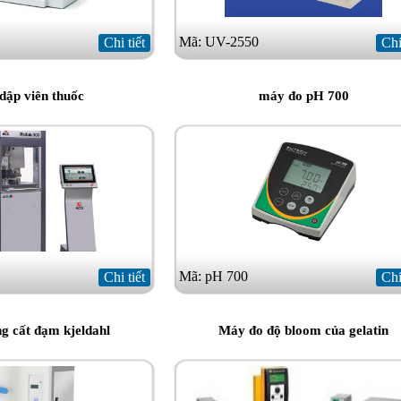
Mã: UV-2550
Chi tiết
Chi
dập viên thuốc
máy đo pH 700
Mã: pH 700
Chi tiết
Chi
g cất đạm kjeldahl
Máy đo độ bloom của gelatin