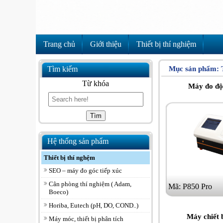
Trang chủ
Giới thiệu
Thiết bị thí nghiệm
Tìm kiếm
Mục sản phẩm:
Từ khóa
Máy đo độ
Hệ thống sản phẩm
Thiết bị thí nghệm
SEO – máy đo góc tiếp xúc
Cân phòng thí nghiệm ( Adam,
Mã: P850 Pro
Boeco)
Horiba, Eutech (pH, DO, COND..)
Máy chiết 
Máy móc, thiết bị phân tích