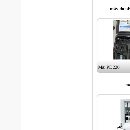
máy đo pH
Mã: PD220
má