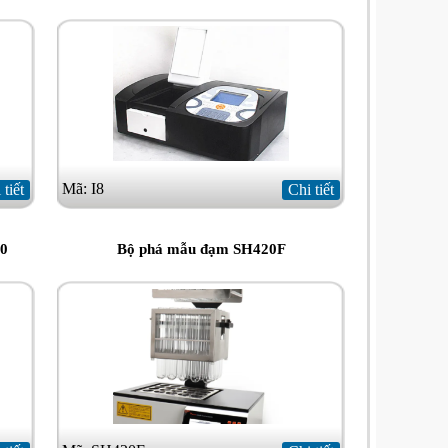
Mã: I8
 tiết
Chi tiết
60
Bộ phá mẫu đạm SH420F