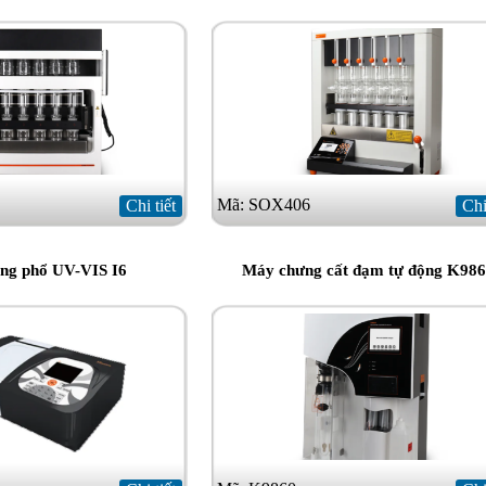
Mã: SOX406
Chi tiết
Chi
ng phổ UV-VIS I6
Máy chưng cất đạm tự động K98