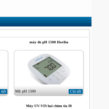
máy đo pH 1500 Horiba
Mã: pH 1500
 tiết
Chi tiết
Máy UV-VIS hai chùm tia I8