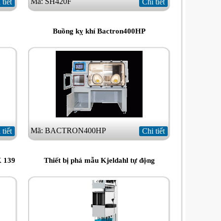
Mã: SH420F
 tiết
Chi tiết
Buồng kỵ khí Bactron400HP
Mã: BACTRON400HP
 tiết
Chi tiết
K 139
Thiết bị phá mẫu Kjeldahl tự động