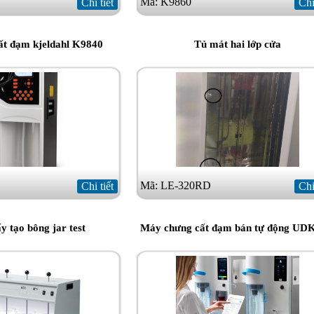
Mã: K9860
Chi tiết
Chi
t đạm kjeldahl K9840
Tủ mát hai lớp cửa
Mã: LE-320RD
Chi tiết
Chi
 tạo bông jar test
Máy chưng cất đạm bán tự động UD