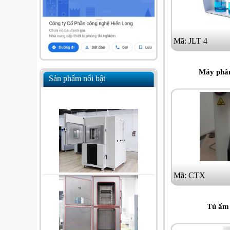
Mã: JLT 4
Máy phân
Sản phẩm nổi bật
Mã: CTX
Tủ ấm