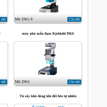
Mã: DKL 8
 tiết
Chi tiết
0
máy phá mẫu đạm Kjeldahl DK6
Mã: DK6
 tiết
Chi tiết
Tủ sấy khô dòng khí đối lưu tự nhiên