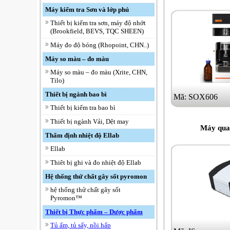
Máy kiểm tra Sơn và lớp phủ
Thiết bị kiểm tra sơn, máy độ nhớt
(Brookfield, BEVS, TQC SHEEN)
Máy đo độ bóng (Rhopoint, CHN..)
Máy so màu – đo màu
Máy so màu – đo màu (Xrite, CHN,
Tilo)
Thiết bị ngành bao bì
Mã: SOX606
Thiết bị kiểm tra bao bì
Thiết bị ngành Vải, Dệt may
Máy qua
Thẩm định nhiệt độ Ellab
Ellab
Thiêt bị ghi và đo nhiệt độ Ellab
Hệ thống thử chất gây sốt pyromon
hệ thống thử chất gây sốt
Pyromon™
Thiết bị Thực phẩm – Dược phẩm
Tủ ấm, tủ sấy, nồi hấp