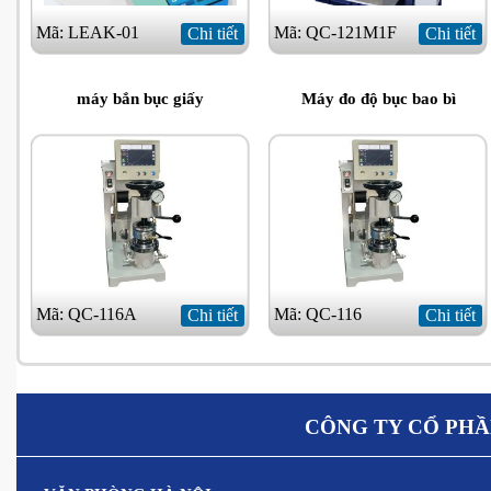
Mã: LEAK-01
Mã: QC-121M1F
Chi tiết
Chi tiết
máy bắn bục giấy
Máy đo độ bục bao bì
Mã: QC-116A
Mã: QC-116
Chi tiết
Chi tiết
CÔNG TY CỔ PHẦ