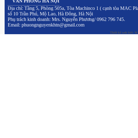
VĂN PHÒNG HÀ NỘI
Địa chỉ: Tầng 5, Phòng 505a, Tòa Machinco 1 ( cạnh tòa MAC Pla
số 10 Trần Phú, Mộ Lao, Hà Đông, Hà Nội
Phụ trách kinh doanh: Mrs. Nguyễn Phương/ 0962 796 745.
Email: phuongnguyenkhtn@gmail.com
Thiết kế web
bởi- W