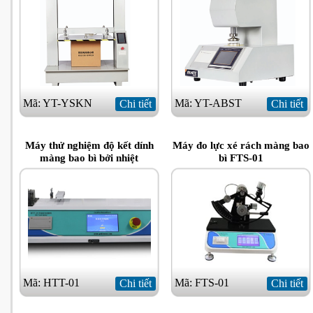
Mã: YT-YSKN
Mã: YT-ABST
Chi tiết
Chi tiết
Máy thử nghiệm độ kết dính
Máy đo lực xé rách màng bao
màng bao bì bởi nhiệt
bì FTS-01
Mã: HTT-01
Mã: FTS-01
Chi tiết
Chi tiết