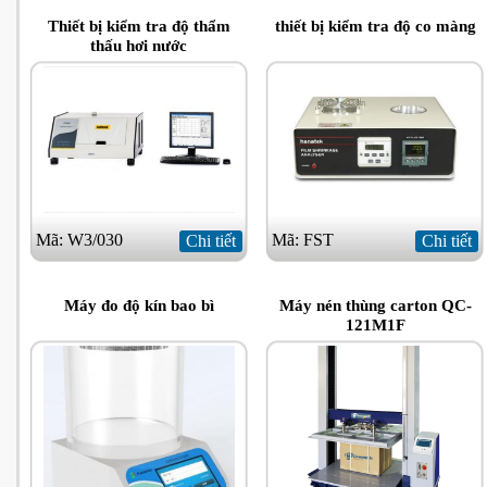
Thiết bị kiểm tra độ thẩm
thiết bị kiểm tra độ co màng
thấu hơi nước
Mã: W3/030
Mã: FST
Chi tiết
Chi tiết
Máy đo độ kín bao bì
Máy nén thùng carton QC-
121M1F