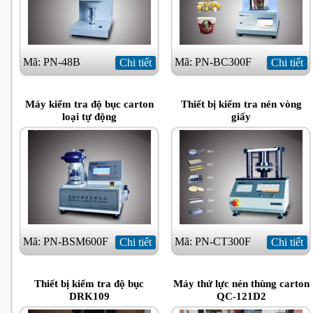
Mã: PN-48B
Mã: PN-BC300F
Chi tiết
Chi tiết
Máy kiểm tra độ bục carton
Thiết bị kiểm tra nén vòng
loại tự động
giấy
Mã: PN-BSM600F
Mã: PN-CT300F
Chi tiết
Chi tiết
Thiết bị kiểm tra độ bục
Máy thử lực nén thùng carton
DRK109
QC-121D2