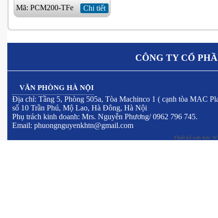
Mã: PCM200-TFe
Chi tiết
CÔNG TY CỔ PHẦ
VĂN PHÒNG HÀ NỘI
Địa chỉ: Tầng 5, Phòng 505a, Tòa Machinco 1 ( cạnh tòa MAC Pla
số 10 Trần Phú, Mộ Lao, Hà Đông, Hà Nội
Phụ trách kinh doanh: Mrs. Nguyễn Phương/ 0962 796 745.
Email: phuongnguyenkhtn@gmail.com
Thiết kế web
bởi- W