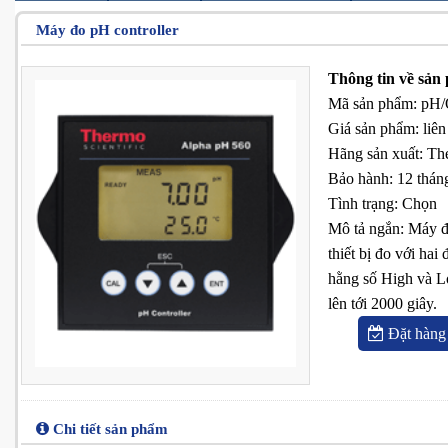
Máy đo pH controller
Thông tin về sản
Mã sản phẩm
:
pH/
Giá sản phẩm
:
liên
Hãng sản xuất
:
The
Bảo hành
:
12 thán
Tình trạng
:
Chọn
Mô tả ngắn
:
Máy đ
thiết bị đo với hai
hằng số High và Lo
lên tới 2000 giây.
Đặt hàng
Chi tiết sản phẩm