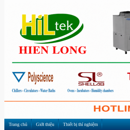
Skip
to
content
Trang chủ
Giới thiệu
Thiết bị thí nghiệm